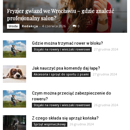
Fryzjer gwiazd we Wrocławiu – gdzie znaleźć
profesjonalny salon?
Redakcja
-
4 czerwca 2026
0
Uroda
Gdzie można trzymać rower w bloku?
27 grudnia 2024
Stojaki na rowery i wieszaki rowerowe
Jak nauczyć psa komendy daj łapę?
27 grudnia 2024
Akcesoria i sprzęt do sportu z psami
Czym można przeciąć zabezpieczenie do
roweru?
26 grudnia 2024
Stojaki na rowery i wieszaki rowerowe
Z czego składa się uprząż końska?
26 grudnia 2024
Sprzęt wspinaczkowy