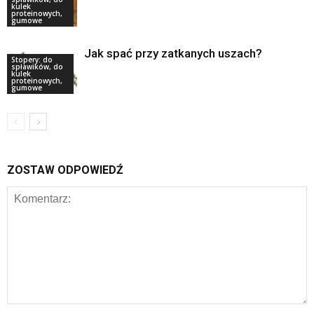
kulek
proteinowych,
gumowe
Jak spać przy zatkanych uszach?
Stopery: do
spławików, do
kulek
proteinowych,
gumowe
ZOSTAW ODPOWIEDŹ