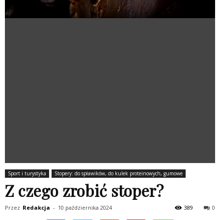
Sport i turystyka
Stopery: do spławików, do kulek proteinowych, gumowe
Z czego zrobić stoper?
Przez
Redakcja
-
10 października 2024
389
0