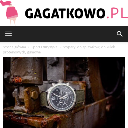
Gagatkowo.pl
Strona główna
Sport i turystyka
Stopery: do spławików, do kulek
proteinowych, gumowe