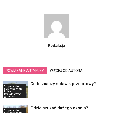
Redakcja
POWIĄZANE ARTYKUŁY
WIĘCEJ OD AUTORA
Co to znaczy spławik przelotowy?
Stopery: do
spławików, do
kulek
proteinowych,
gumowe
Gdzie szukać dużego okonia?
Stopery: do
spławików, do