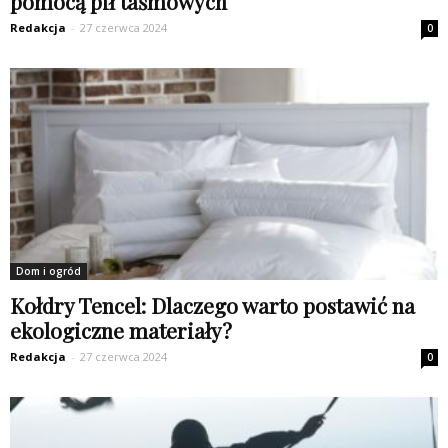
pomocą pił taśmowych
Redakcja
-
27 czerwca 2024
0
Dom i ogród
Kołdry Tencel: Dlaczego warto postawić na
ekologiczne materiały?
Redakcja
-
27 czerwca 2024
0