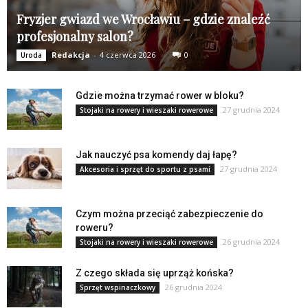
Fryzjer gwiazd we Wrocławiu – gdzie znaleźć
profesjonalny salon?
Redakcja
-
4 czerwca 2026
0
Uroda
Gdzie można trzymać rower w bloku?
27 grudnia 2024
Stojaki na rowery i wieszaki rowerowe
Jak nauczyć psa komendy daj łapę?
27 grudnia 2024
Akcesoria i sprzęt do sportu z psami
Czym można przeciąć zabezpieczenie do
roweru?
26 grudnia 2024
Stojaki na rowery i wieszaki rowerowe
Z czego składa się uprząż końska?
26 grudnia 2024
Sprzęt wspinaczkowy