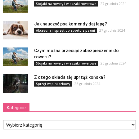
27 grudnia 2024
Stojaki na rowery i wieszaki rowerowe
Jak nauczyć psa komendy daj łapę?
27 grudnia 2024
Akcesoria i sprzęt do sportu z psami
Czym można przeciąć zabezpieczenie do
roweru?
26 grudnia 2024
Stojaki na rowery i wieszaki rowerowe
Z czego składa się uprząż końska?
26 grudnia 2024
Sprzęt wspinaczkowy
Kategorie
Kategorie