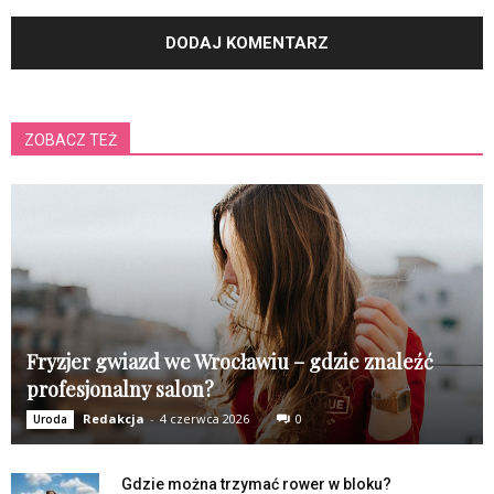
ZOBACZ TEŻ
Fryzjer gwiazd we Wrocławiu – gdzie znaleźć
profesjonalny salon?
Redakcja
-
4 czerwca 2026
0
Uroda
Gdzie można trzymać rower w bloku?