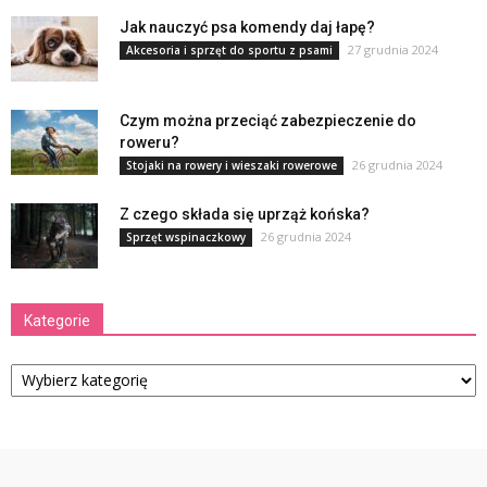
Jak nauczyć psa komendy daj łapę?
27 grudnia 2024
Akcesoria i sprzęt do sportu z psami
Czym można przeciąć zabezpieczenie do
roweru?
26 grudnia 2024
Stojaki na rowery i wieszaki rowerowe
Z czego składa się uprząż końska?
26 grudnia 2024
Sprzęt wspinaczkowy
Kategorie
Kategorie