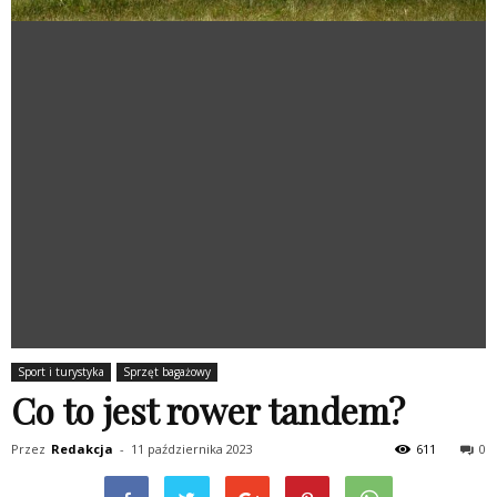
Sport i turystyka
Sprzęt bagażowy
Co to jest rower tandem?
Przez
Redakcja
-
11 października 2023
611
0