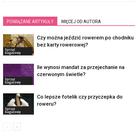
POWIĄZANE ARTYKUŁY
WIĘCEJ OD AUTORA
Czy można jeździć rowerem po chodniku
bez karty rowerowej?
Sprzęt
bagażowy
Ile wynosi mandat za przejechanie na
czerwonym świetle?
Sprzęt
bagażowy
Co lepsze fotelik czy przyczepka do
roweru?
Sprzęt
bagażowy