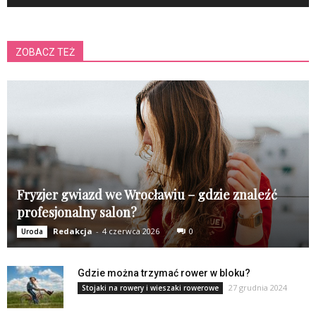
ZOBACZ TEŻ
Fryzjer gwiazd we Wrocławiu – gdzie znaleźć
profesjonalny salon?
Redakcja
-
4 czerwca 2026
0
Uroda
Gdzie można trzymać rower w bloku?
27 grudnia 2024
Stojaki na rowery i wieszaki rowerowe