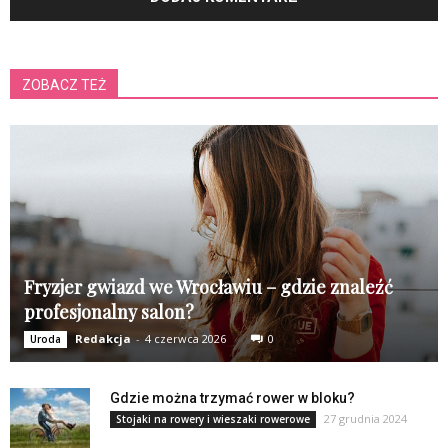
ZOBACZ TEŻ
Fryzjer gwiazd we Wrocławiu – gdzie znaleźć
profesjonalny salon?
Redakcja
-
4 czerwca 2026
0
Uroda
Gdzie można trzymać rower w bloku?
27 grudnia 2024
Stojaki na rowery i wieszaki rowerowe