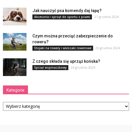
Jak nauczyć psa komendy daj łapę?
27 grudnia 2024
Akcesoria i sprzęt do sportu z psami
Czym można przeciąć zabezpieczenie do
roweru?
26 grudnia 2024
Stojaki na rowery i wieszaki rowerowe
Z czego składa się uprząż końska?
26 grudnia 2024
Sprzęt wspinaczkowy
Kategorie
Kategorie